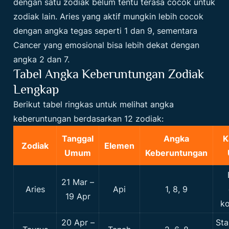
dengan satu zodiak belum tentu terasa cocok untuk
zodiak lain. Aries yang aktif mungkin lebih cocok
dengan angka tegas seperti 1 dan 9, sementara
Cancer yang emosional bisa lebih dekat dengan
angka 2 dan 7.
Tabel Angka Keberuntungan Zodiak
Lengkap
Berikut tabel ringkas untuk melihat angka
keberuntungan berdasarkan 12 zodiak:
Tanggal
Angka
K
Zodiak
Elemen
Umum
Keberuntungan
21 Mar –
Aries
Api
1, 8, 9
19 Apr
ko
20 Apr –
Sta