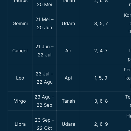
Taurus
Tanah
2, 6, 8
20 Mei
r
Kom
21 Mei –
Gemini
Udara
3, 5, 7
20 Jun
f
21 Jun –
Cancer
Air
2, 4, 7
22 Jul
p
Per
23 Jul –
Leo
Api
1, 5, 9
ka
22 Agu
23 Agu –
Tel
Virgo
Tanah
3, 6, 8
22 Sep
H
23 Sep –
Libra
Udara
2, 6, 9
22 Okt