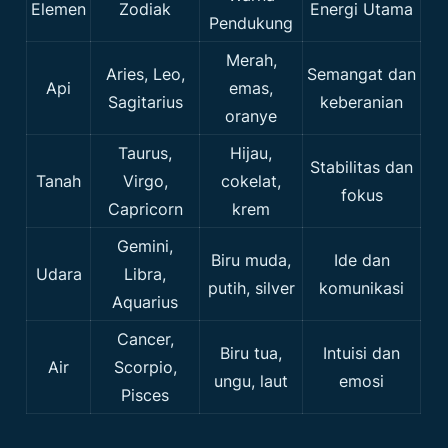
Elemen
Zodiak
Energi Utama
Pendukung
Merah,
Aries, Leo,
Semangat dan
Api
emas,
Sagitarius
keberanian
oranye
Taurus,
Hijau,
Stabilitas dan
Tanah
Virgo,
cokelat,
fokus
Capricorn
krem
Gemini,
Biru muda,
Ide dan
Udara
Libra,
putih, silver
komunikasi
Aquarius
Cancer,
Biru tua,
Intuisi dan
Air
Scorpio,
ungu, laut
emosi
Pisces