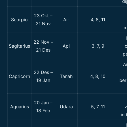
di
23 Okt –
Scorpio
Air
4, 8, 11
21 Nov
m
22 Nov –
Sagitarius
Api
3, 7, 9
o
21 Des
p
A
22 Des –
Capricorn
Tanah
4, 8, 10
19 Jan
ber
20 Jan –
Aquarius
Udara
5, 7, 11
v
18 Feb
in