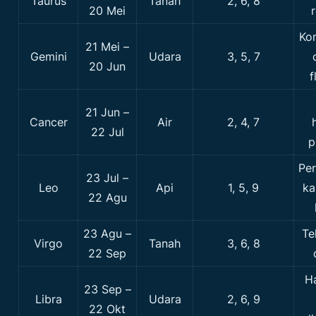
Taurus
Tanah
2, 6, 8
20 Mei
r
Kom
21 Mei –
Gemini
Udara
3, 5, 7
20 Jun
f
21 Jun –
Cancer
Air
2, 4, 7
22 Jul
p
Per
23 Jul –
Leo
Api
1, 5, 9
ka
22 Agu
23 Agu –
Tel
Virgo
Tanah
3, 6, 8
22 Sep
H
23 Sep –
Libra
Udara
2, 6, 9
22 Okt