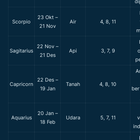
di
23 Okt –
Scorpio
Air
4, 8, 11
21 Nov
m
22 Nov –
Sagitarius
Api
3, 7, 9
o
21 Des
p
A
22 Des –
Capricorn
Tanah
4, 8, 10
19 Jan
ber
20 Jan –
Aquarius
Udara
5, 7, 11
v
18 Feb
in