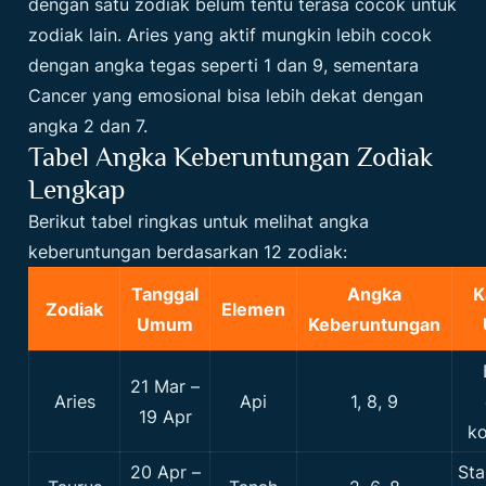
dengan satu zodiak belum tentu terasa cocok untuk
zodiak lain. Aries yang aktif mungkin lebih cocok
dengan angka tegas seperti 1 dan 9, sementara
Cancer yang emosional bisa lebih dekat dengan
angka 2 dan 7.
Tabel Angka Keberuntungan Zodiak
Lengkap
Berikut tabel ringkas untuk melihat angka
keberuntungan berdasarkan 12 zodiak:
Tanggal
Angka
K
Zodiak
Elemen
Umum
Keberuntungan
21 Mar –
Aries
Api
1, 8, 9
19 Apr
ko
20 Apr –
Sta